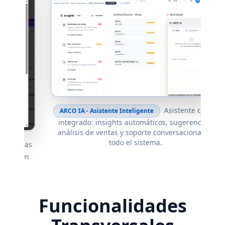
M
Asistente con IA
ARCO IA - Asistente Inteligente
integrado: insights automáticos, sugerencias,
análisis de ventas y soporte conversacional en
todo el sistema.
sas
ón
.
Funcionalidades